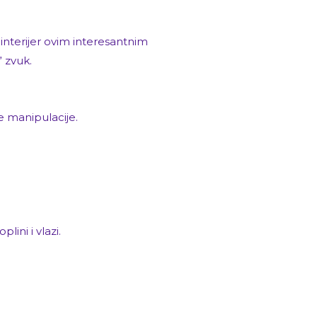
 interijer ovim interesantnim
 zvuk.
e manipulacije.
lini i vlazi.