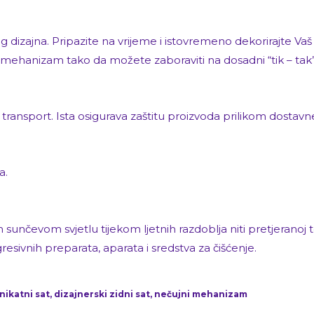
 dizajna. Pripazite na vrijeme i istovremeno dekorirajte Vaš
 mehanizam tako da možete zaboraviti na dosadni “tik – tak”
 transport. Ista osigurava zaštitu proizvoda prilikom dostavn
a.
unčevom svjetlu tijekom ljetnih razdoblja niti pretjeranoj top
vnih preparata, aparata i sredstva za čišćenje.
unikatni sat, dizajnerski zidni sat, nečujni mehanizam