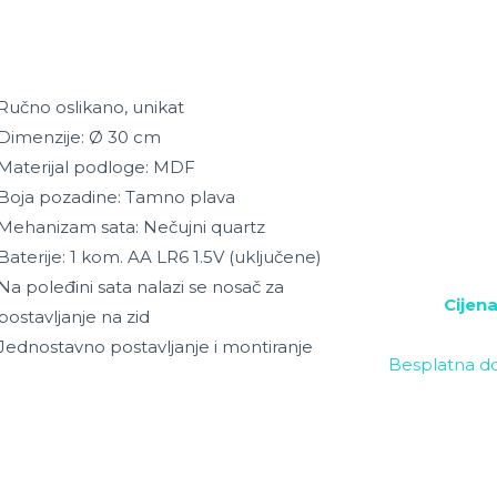
Ručno oslikano, unikat
Dimenzije: Ø 30 cm
Materijal podloge: MDF
Boja pozadine: Tamno plava
Mehanizam sata: Nečujni quartz
Baterije: 1 kom. AA LR6 1.5V (uključene)
Na poleđini sata nalazi se nosač za
Cijen
postavljanje na zid
Jednostavno postavljanje i montiranje
Besplatna do