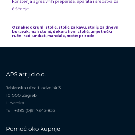
korištenja agresivnih preparata, aparata i sredstva za
čišćenje.
Oznake: okrugli stolić, stolić za kavu, stolić za dnevni
boravak, mali stolić, dekorativni stolić, umjetnički
ručni rad, unikat, mandala, motiv prirode
APS art j.d.o.o.
Jablanska ulica I. odvojak 3
10 000 Zagreb
Hrvatska
Tel.: +385 (0)91 7345-855
Pomoć oko kupnje