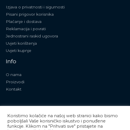
Izjava o privatnosti i sigurnosti
Pisani prigovor korisnika
Plaćanje i dostava
Reklamacija i povrati
Jednostrani raskid ugovora
Uvjeti korištenja
Uvjeti kupnje
Info
O nama
Proizvodi
Kontakt
Koristimo kolačiće na našoj web stranici kako bismo
poboljšali Vaše korisničko iskustvo i ponuđene
funkcije. Klikom na "Prihvati sve" pristajete na