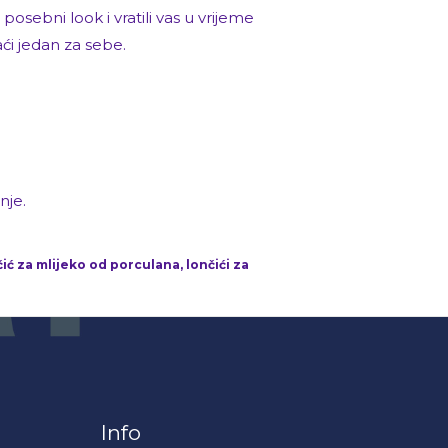
posebni look i vratili vas u vrijeme
aći jedan za sebe.
nje.
ić za mlijeko od porculana, lončići za
Info