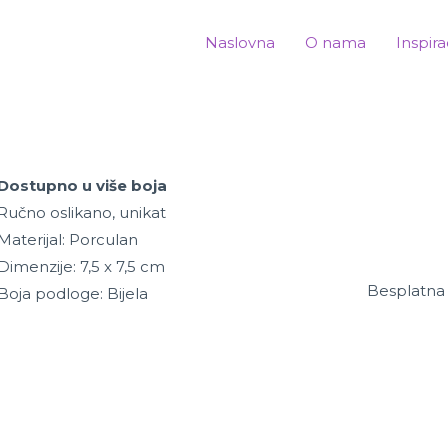
Naslovna
O nama
Inspira
Dostupno u više boja
Ručno oslikano, unikat
Materijal: Porculan
Dimenzije: 7,5 x 7,5 cm
Besplatna 
Boja podloge: Bijela