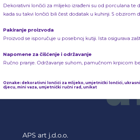
Dekorativni lončići za mlijeko izrađeni su od porculana te de
kada su takvi lončići bili čest dodatak u kuhinji. S obzirom 
Pakiranje proizvoda
Proizvod se isporučuje u posebnoj kutiji. Ista osigurava za
Napomene za čišćenje i održavanje
Ručno pranje. Održavanje suhom, pamučnom krpicom bez kor
Oznake: dekorativni lončići za mlijeko, umjetnički lončići, ukrasn
djecu, mini vaza, umjetnički ručni rad, unikat
APS art j.d.o.o.