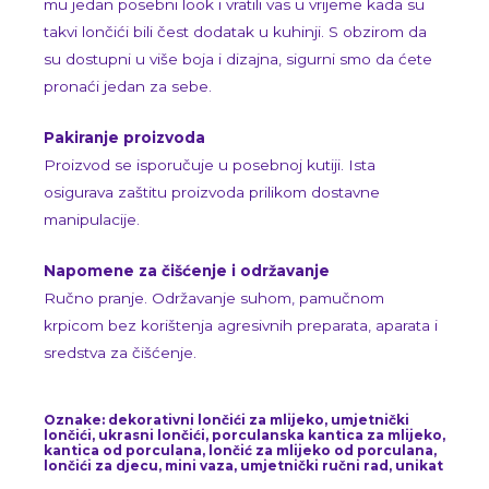
mu jedan posebni look i vratili vas u vrijeme kada su
takvi lončići bili čest dodatak u kuhinji. S obzirom da
su dostupni u više boja i dizajna, sigurni smo da ćete
pronaći jedan za sebe.
Pakiranje proizvoda
Proizvod se isporučuje u posebnoj kutiji. Ista
osigurava zaštitu proizvoda prilikom dostavne
manipulacije.
Napomene za čišćenje i održavanje
Ručno pranje. Održavanje suhom, pamučnom
krpicom bez korištenja agresivnih preparata, aparata i
sredstva za čišćenje.
Oznake: dekorativni lončići za mlijeko, umjetnički
lončići, ukrasni lončići, porculanska kantica za mlijeko,
kantica od porculana, lončić za mlijeko od porculana,
lončići za djecu, mini vaza, umjetnički ručni rad, unikat