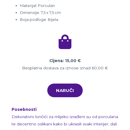
Materijal: Porculan
Dimenzije: 7,5 x 7,5 cm
Boja podloge: Bijela
Cijena: 15,00 €
Besplatna dostava za iznose iznad 60,00
€
NARUČI
Posebnosti
Dekorativni lončići za mlijeko izrađeni su od porculana
te decentno oslikani kako bi ukrasili svaki interijer, dali