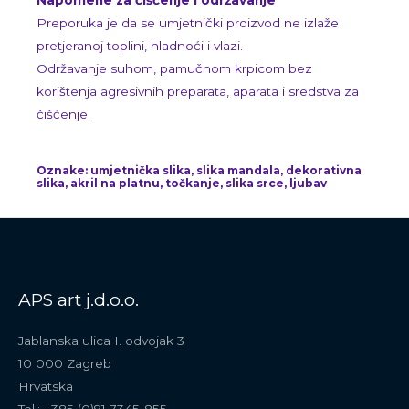
Napomene za čišćenje i održavanje
Preporuka je da se umjetnički proizvod ne izlaže
pretjeranoj toplini, hladnoći i vlazi.
Održavanje suhom, pamučnom krpicom bez
korištenja agresivnih preparata, aparata i sredstva za
čišćenje.
Oznake: umjetnička slika, slika mandala, dekorativna
slika, akril na platnu, točkanje, slika srce, ljubav
APS art j.d.o.o.
Jablanska ulica I. odvojak 3
10 000 Zagreb
Hrvatska