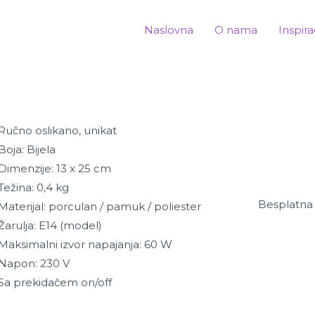
Naslovna
O nama
Inspira
Ručno oslikano, unikat
Boja: Bijela
Dimenzije: 13 x 25 cm
Težina: 0,4 kg
Besplatna 
Materijal: porculan / pamuk / poliester
Žarulja: E14 (model)
Maksimalni izvor napajanja: 60 W
Napon: 230 V
Sa prekidačem on/off