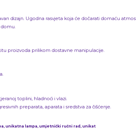
an dizajn. Ugodna rasvjeta koja će dočarati domaću atmosfer
m domu.
štitu proizvoda prilikom dostavne manipulacije.
a.
anoj toplini, hladnoći i vlazi.
vnih preparata, aparata i sredstva za čišćenje.
a, unikatna lampa, umjetnički ručni rad, unikat