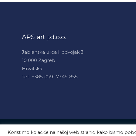
APS art j.d.o.o.
Jablanska ulica I. odvojak 3
10 000 Zagreb
Hrvatska
Tel.: +385 (0)91 7345-855
Copyright © 2026 APS art
Koristimo kolačiće na našoj web stranici kako bismo pobol