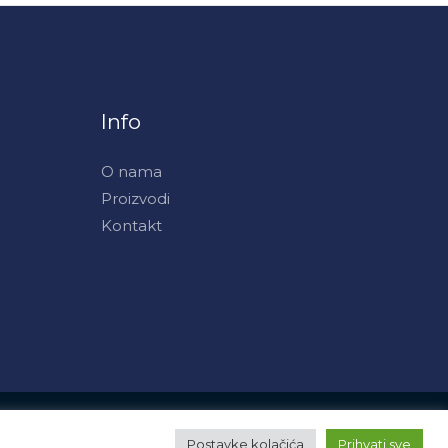
Info
O nama
Proizvodi
Kontakt
Powered by APS art
Postavke kolačića
Prihvati sve