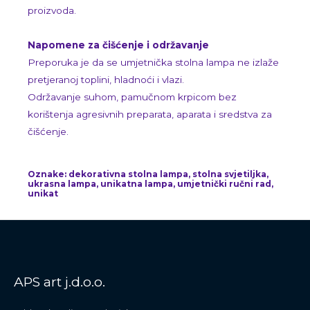
proizvoda.
Napomene za čišćenje i održavanje
Preporuka je da se umjetnička stolna lampa ne izlaže
pretjeranoj toplini, hladnoći i vlazi.
Održavanje suhom, pamučnom krpicom bez
korištenja agresivnih preparata, aparata i sredstva za
čišćenje.
Oznake: dekorativna stolna lampa, stolna svjetiljka,
ukrasna lampa, unikatna lampa, umjetnički ručni rad,
unikat
APS art j.d.o.o.