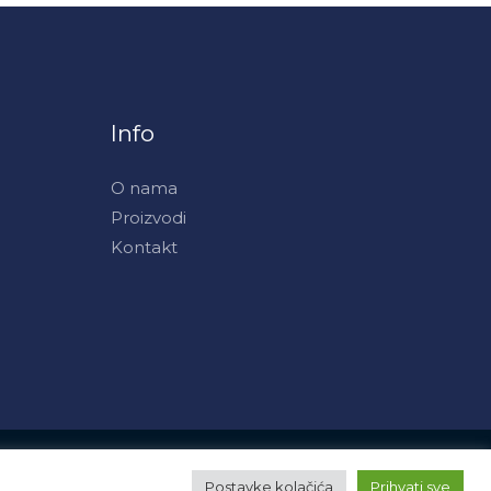
Info
O nama
Proizvodi
Kontakt
Powered by APS art
Postavke kolačića
Prihvati sve