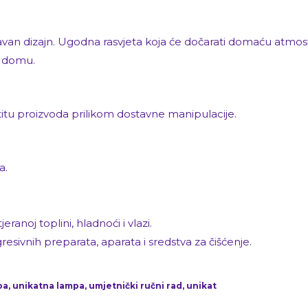
an dizajn. Ugodna rasvjeta koja će dočarati domaću atmosfer
m domu.
štitu proizvoda prilikom dostavne manipulacije.
a.
anoj toplini, hladnoći i vlazi.
vnih preparata, aparata i sredstva za čišćenje.
a, unikatna lampa, umjetnički ručni rad, unikat