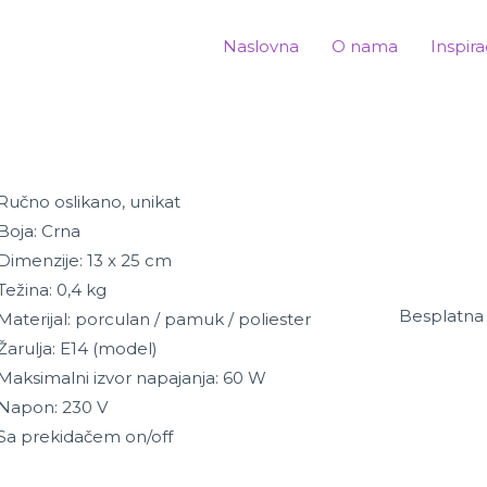
Naslovna
O nama
Inspira
Ručno oslikano, unikat
Boja: Crna
Dimenzije: 13 x 25 cm
Težina: 0,4 kg
Besplatna 
Materijal: porculan / pamuk / poliester
Žarulja: E14 (model)
Maksimalni izvor napajanja: 60 W
Napon: 230 V
Sa prekidačem on/off