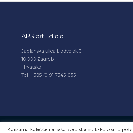
APS art j.d.o.o.
Jablanska ulica I. odvojak 3
10 000 Zagreb
Hrvatska
Tel.: +385 (0)91 7345-855
Copyright © 2026 APS art
Koristimo kolačiće na našoj web stranici kako bismo pobol