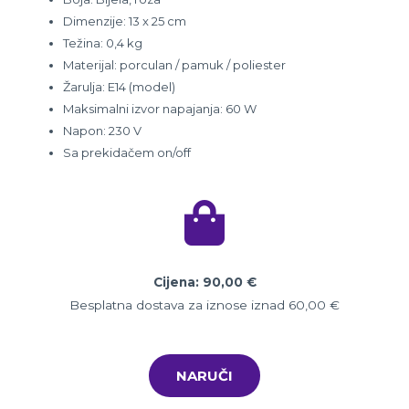
Dimenzije: 13 x 25 cm
Težina: 0,4 kg
Materijal: porculan / pamuk / poliester
Žarulja: E14 (model)
Maksimalni izvor napajanja: 60 W
Napon: 230 V
Sa prekidačem on/off
Cijena: 90,00
€
Besplatna dostava za iznose iznad 60,00 €
NARUČI