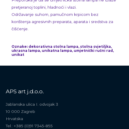
Preporuka je da se umjetnička stolna lampa ne izlaže
pretjeranoj toplini, hladnoći i vlazi.
Održavanje suhom, pamučnom krpicom bez
korištenja agresivnih preparata, aparata i sredstva za
čišćenje.
Oznake: dekorativna stolna lampa, stolna svjetiljka,
ukrasna lampa, unikatna lampa, umjetnički ručni rad,
unikat
APS art j.d.o.o.
Jablanska ulica I. odvojak 3
10 000 Zagreb
Hrvatska
Tel.: +385 (0)91 7345-855