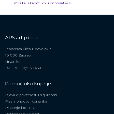
uživajte u ljepoti koju donose! 🌸✨
APS art j.d.o.o.
Jablanska ulica I. odvojak 3
10 000 Zagreb
Hrvatska
Tel.: +385 (0)91 7345-855
Pomoć oko kupnje
Izjava o privatnosti i sigurnosti
Pisani prigovor korisnika
Plaćanje i dostava
Reklamacija i povrati