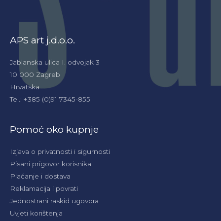
APS art j.d.o.o.
Jablanska ulica I. odvojak 3
10 000 Zagreb
Hrvatska
Tel.: +385 (0)91 7345-855
Pomoć oko kupnje
Izjava o privatnosti i sigurnosti
Pisani prigovor korisnika
Plaćanje i dostava
Reklamacija i povrati
Jednostrani raskid ugovora
Uvjeti korištenja