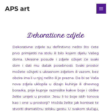
APS art
Dekorativne zdjele
Dekorativne zdjele su definitivno nešto što ćete
prvo primijetiti na stolu ili bilo kojem dijelu Vašeg
doma. Ukrasne posude i zdjele oživjet će svaki
dom i dati mu dašak posebnosti. Svaki prostor
možete oživjeti s ukrasnom zdjelom ili vazom, bez
obzira ima li u njoj nešto ili je prazna. Da bi se Vaša
nova zdjela uklopila u dizajn kuhinje ili dnevnog
boravka, prije kupnje razmislite kakve boje i oblike
želite unijeti u prostor. Jesu li to boje istih tonova
kao i one u prostoriji? Možda želite jak kontrast te
stvoriti dramatičnu stilsku gestu. U svakom slučaju,