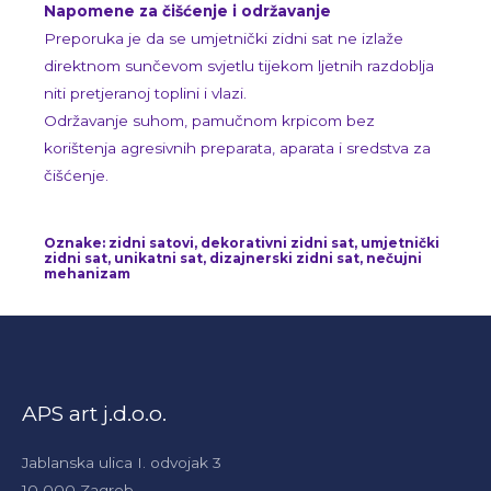
Napomene za čišćenje i održavanje
Preporuka je da se umjetnički zidni sat ne izlaže
direktnom sunčevom svjetlu tijekom ljetnih razdoblja
niti pretjeranoj toplini i vlazi.
Održavanje suhom, pamučnom krpicom bez
korištenja agresivnih preparata, aparata i sredstva za
čišćenje.
Oznake: zidni satovi, dekorativni zidni sat, umjetnički
zidni sat, unikatni sat, dizajnerski zidni sat, nečujni
mehanizam
APS art j.d.o.o.
Jablanska ulica I. odvojak 3
10 000 Zagreb