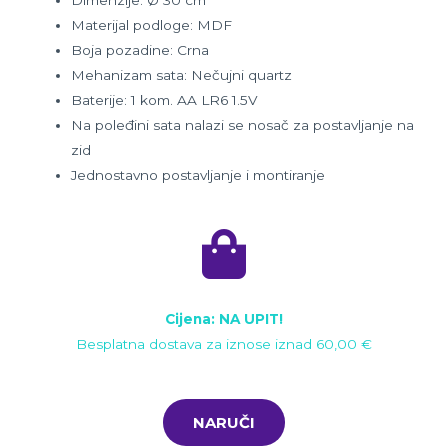
Dimenzije: Ø 30 cm
Materijal podloge: MDF
Boja pozadine: Crna
Mehanizam sata: Nečujni quartz
Baterije: 1 kom. AA LR6 1.5V
Na poleđini sata nalazi se nosač za postavljanje na
zid
Jednostavno postavljanje i montiranje
Cijena: NA UPIT!
Besplatna dostava za iznose iznad 60,00 €
NARUČI