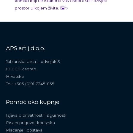
komad koji će istaknuti vaš osobni stil i oživjeti
prostor u kojem živite. 🖼️✨
APS art j.d.o.o.
Jablanska ulica I. odvojak 3
10 000 Zagreb
Hrvatska
Tel.: +385 (0)91 7345-855
Pomoć oko kupnje
Izjava o privatnosti i sigurnosti
Pisani prigovor korisnika
Plaćanje i dostava