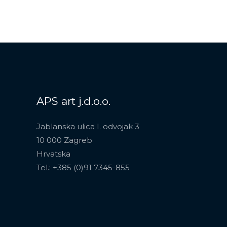
APS art j.d.o.o.
Jablanska ulica I. odvojak 3
10 000 Zagreb
Hrvatska
Tel.: +385 (0)91 7345-855