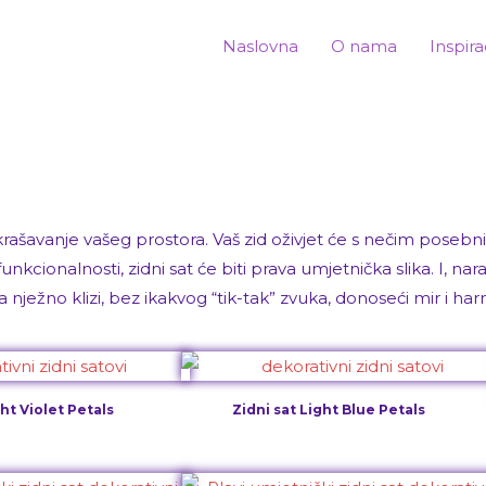
Naslovna
O nama
Inspira
ukrašavanje vašeg prostora. Vaš zid oživjet će s nečim posebn
funkcionalnosti, zidni sat će biti prava umjetnička slika. I, nara
žno klizi, bez ikakvog “tik-tak” zvuka, donoseći mir i har
ght Violet Petals
Zidni sat Light Blue Petals