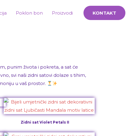
cija
Poklon bon
Proizvodi
KONTAKT
im, punim života i pokreta, a sat će
vno, svi naši zidni satovi dolaze s tihim,
moniju u vaš prostor.
Zidni sat Violet Petals II