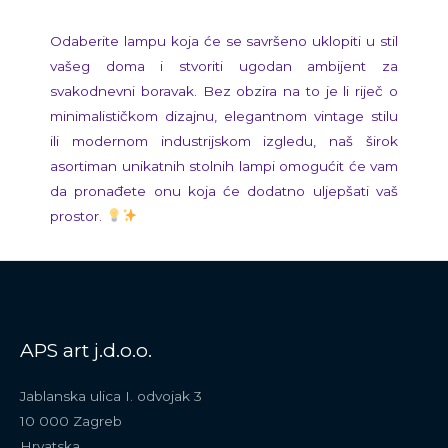
Odaberite lampu koja će se savršeno uklopiti u stil
vašeg doma i stvoriti ugodan ambijent za
svakodnevni boravak. Bez obzira na to je li riječ o
minimalističkom dizajnu, elegantnom vintage stilu
ili modernom industrijskom izgledu, naš širok
asortiman unikatnih stolnih lampi omogućit će vam
da pronađete onu koja će dodatno uljepšati vaš
prostor.
APS art j.d.o.o.
Jablanska ulica I. odvojak 3
10 000 Zagreb
Hrvatska